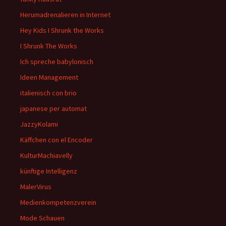
Herumadrenalieren in Internet
Hey Kids I Shrunk the Works
I Shrunk The Works
Ich spreche babylonisch
Ideen Management
italienisch con brio
japanese per automat
JazzyKolami
Käffchen con el Encoder
KulturMachiavelly
künftige Intelligenz
MalerVirus
Medienkompetenzverein
Mode Schauen