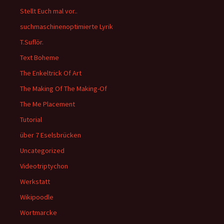
Stellt Euch mal vor..
suchmaschinenoptimierte Lyrik
T.Suflör.
Text Boheme
The Enkeltrick Of Art
The Making Of The Making-Of
The Me Placement
Tutorial
über 7 Eselsbrücken
Uncategorized
Videotriptychon
Werkstatt
Wikipoodle
Wortmarcke