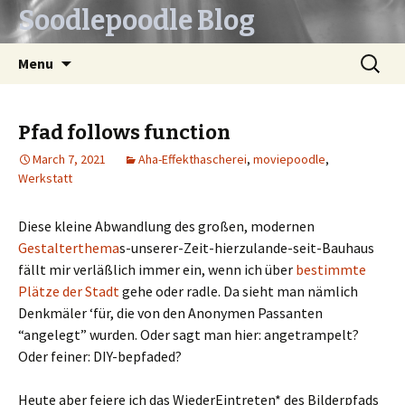
Soodlepoodle Blog
Skip
Search
Menu
to
for:
content
Pfad follows function
March 7, 2021
Aha-Effekthascherei
,
moviepoodle
,
Werkstatt
Diese kleine Abwandlung des großen, modernen
Gestalterthema
s-unserer-Zeit-hierzulande-seit-Bauhaus
fällt mir verläßlich immer ein, wenn ich über
bestimmte
Plätze der Stadt
gehe oder radle. Da sieht man nämlich
Denkmäler ‘für, die von den Anonymen Passanten
“angelegt” wurden. Oder sagt man hier: angetrampelt?
Oder feiner: DIY-bepfaded?
Heute aber feiere ich das WiederEintreten* des Bilderpfads