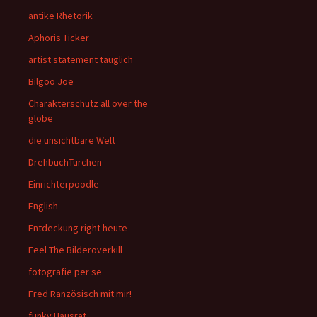
antike Rhetorik
Aphoris Ticker
artist statement tauglich
Bilgoo Joe
Charakterschutz all over the
globe
die unsichtbare Welt
DrehbuchTürchen
Einrichterpoodle
English
Entdeckung right heute
Feel The Bilderoverkill
fotografie per se
Fred Ranzösisch mit mir!
funky Hausrat