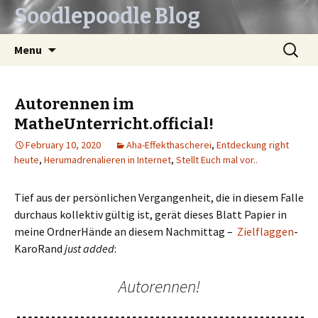
Soodlepoodle Blog
Skip
Search
Menu
to
for:
content
Autorennen im
MatheUnterricht.official!
February 10, 2020
Aha-Effekthascherei
,
Entdeckung right
heute
,
Herumadrenalieren in Internet
,
Stellt Euch mal vor..
Tief aus der persönlichen Vergangenheit, die in diesem Falle
durchaus kollektiv gültig ist, gerät dieses Blatt Papier in
meine OrdnerHände an diesem Nachmittag –
Zielflaggen
-
KaroRand
just added
:
Autorennen!