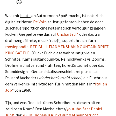
😉
Was mir
heute
an Autorennen Spaß macht, ist natürlich
digitaler Natur:
Re:Volt
-selbst-gefahren-haben.de oder
zuschauersportlich cinesystematisch Verfolgungsjagden
kucken. Gespielte wie das auf
Uncharted 4
oder das u.a.
drohnengefilmte, musikfreie(!), superlehreich-fürn-
moviepoodle
:
RED BULL TIANMENSHAN MOUNTAIN DRIFT
KING BATTLE
, (Guckt Euch diese wahnsinnig vielen
Schnitte, Kamerastandpunkte, Reißschwenks vs. Zooms,
Drohnenschatten und -fahrten, höret&staunet über das
Sounddesign – Geräuschkulissenschieberei plus diese
Pausen! Auchoder (
wieder back to old school
) die Flucht aus
dem verkehrs-infarktuösen Turin mit den Minis in “
Italian
Job
” von 1969..
Tja, und was finde ich übers Schreiben zu diesem
alten
zeitlosen Kram? Den Mathelehrer/
youtube-Star Daniel
Jung
, der
200 Millionen(!) Klicks auf Matheunterricht