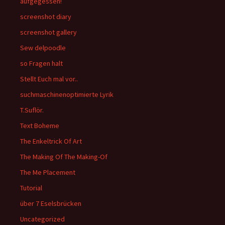
aufgegessen!
screenshot diary
screenshot gallery
Sew delpoodle
so Fragen halt
Stellt Euch mal vor..
suchmaschinenoptimierte Lyrik
T.Suflör.
Text Boheme
The Enkeltrick Of Art
The Making Of The Making-Of
The Me Placement
Tutorial
über 7 Eselsbrücken
Uncategorized