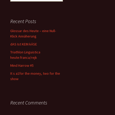
for:
Recent Posts
Glossar des Heute – eine Null-
Klick Annäherung
dAS Ist KEIN kÄSE
Triathlon Linguistica
heute:franca/rejk
Mind Harrow #5
It s a1for the money, two for the
show
Recent Comments