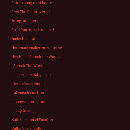
Entdeckung right heute
Feel The Bilderoverkill
fotografie per se
Fred Ranzösisch mit mir!
funky Hausrat
Herumadrenalieren in Internet
Hey Kids I Shrunk the Works
I Shrunk The Works
Ich spreche babylonisch
Ideen Management
italienisch con brio
japanese per automat
JazzyKolami
Käffchen con el Encoder
KulturMachiavelly