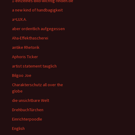
1-einzelnes-Bild-wichtig-finden.de
a new kind of handbagigkeit
a=LUX.A.
aber ordentlich aufgegessen
Aha-Effekthascherei
antike Rhetorik
Aphoris Ticker
artist statement tauglich
Bilgoo Joe
Charakterschutz all over the
globe
die unsichtbare Welt
DrehbuchTürchen
Einrichterpoodle
English