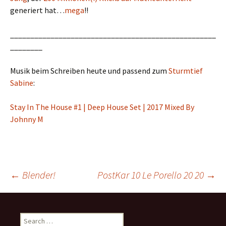
generiert hat…
mega
!!
___________________________________________________
________
Musik beim Schreiben heute und passend zum
Sturmtief
Sabine
:
Stay In The House #1 | Deep House Set | 2017 Mixed By
Johnny M
Post
←
Blender!
PostKar 10 Le Porello 20 20
→
navigation
Search