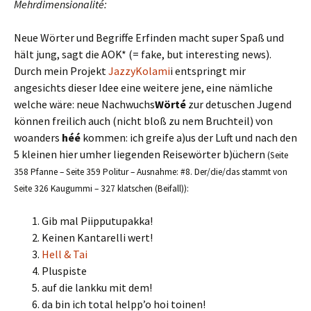
Mehrdimensionalité:
Neue Wörter und Begriffe Erfinden macht super Spaß und
hält jung, sagt die AOK* (= fake, but interesting news).
Durch mein Projekt
JazzyKolami
i entspringt mir
angesichts dieser Idee eine weitere jene, eine nämliche
welche wäre: neue Nachwuchs
Wörté
zur detuschen Jugend
können freilich auch (nicht bloß zu nem Bruchteil) von
woanders
héé
kommen: ich greife a)us der Luft und nach den
5 kleinen hier umher liegenden Reisewörter b)üchern
(Seite
358 Pfanne – Seite 359 Politur – Ausnahme: #8. Der/die/das stammt von
Seite 326 Kaugummi – 327 klatschen (Beifall)):
Gib mal Piipputupakka!
Keinen Kantarelli wert!
Hell & Tai
Pluspiste
auf die lankku mit dem!
da bin ich total helpp’o hoi toinen!