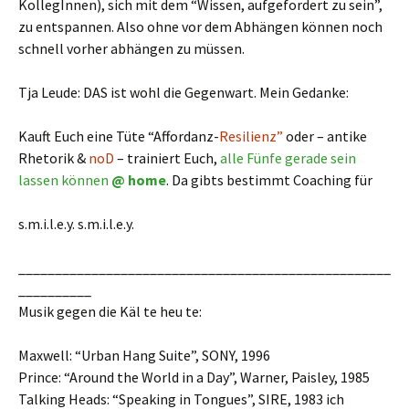
KollegInnen), sich mit dem “Wissen, aufgefordert zu sein”,
zu entspannen. Also ohne vor dem Abhängen können noch
schnell vorher abhängen zu müssen.
Tja Leude: DAS ist wohl die Gegenwart. Mein Gedanke:
Kauft Euch eine Tüte “Affordanz-
Resilienz”
oder – antike
Rhetorik &
noD
– trainiert Euch,
alle Fünfe gerade sein
lassen können
@ home
. Da gibts bestimmt Coaching für
s.m.i.l.e.y. s.m.i.l.e.y.
___________________________________________________
__________
Musik gegen die Käl te heu te:
Maxwell: “Urban Hang Suite”, SONY, 1996
Prince: “Around the World in a Day”, Warner, Paisley, 1985
Talking Heads: “Speaking in Tongues”, SIRE, 1983 ich