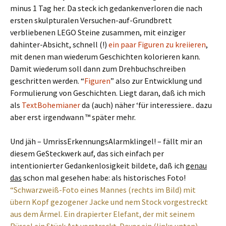
minus 1 Tag her. Da steck ich gedankenverloren die nach
ersten skulpturalen Versuchen-auf-Grundbrett
verbliebenen LEGO Steine zusammen, mit einziger
dahinter-Absicht, schnell (!)
ein paar Figuren zu kreiieren
,
mit denen man wiederum Geschichten kolorieren kann.
Damit wiederum soll dann zum Drehbuchschreiben
geschritten werden. “
Figuren
” also zur Entwicklung und
Formulierung von Geschichten. Liegt daran, daß ich mich
als
TextBohemianer
da (auch) näher ‘für interessiere.. dazu
aber erst irgendwann ™ später mehr.
Und jäh – UmrissErkennungsAlarmklingel! – fällt mir an
diesem GeSteckwerk auf, das sich einfach per
intentionierter Gedankenlosigkeit bildete, daß ich
genau
das
schon mal gesehen habe: als historisches Foto!
“Schwarzweiß-Foto eines Mannes (rechts im Bild) mit
übern Kopf gezogener Jacke und nem Stock vorgestreckt
aus dem Ärmel. Ein drapierter Elefant, der mit seinem
Rüssel ein Stück Ast vorstreckt. Davor ein (links unten)