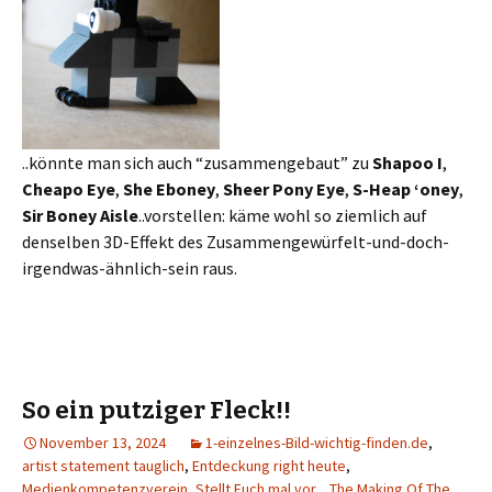
..könnte man sich auch “zusammengebaut” zu
Shapoo I
,
Cheapo Eye
,
She Eboney
,
Sheer Pony Eye
,
S-Heap ‘oney
,
Sir Boney Aisle
..vorstellen: käme wohl so ziemlich auf
denselben 3D-Effekt des Zusammengewürfelt-und-doch-
irgendwas-ähnlich-sein raus.
So ein putziger Fleck!!
November 13, 2024
1-einzelnes-Bild-wichtig-finden.de
,
artist statement tauglich
,
Entdeckung right heute
,
Medienkompetenzverein
,
Stellt Euch mal vor..
,
The Making Of The