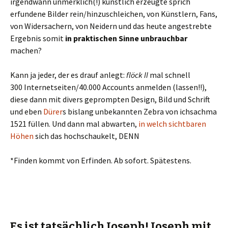
irgendwann unmerklich(!) künstlich erzeugte sprich
erfundene Bilder rein/hinzuschleichen, von Künstlern, Fans,
von Widersachern, von Neidern und das heute angestrebte
Ergebnis somit
in praktischen Sinne unbrauchbar
machen?
Kann ja jeder, der es drauf anlegt:
flöck II
mal schnell
300 Internetseiten/40.000 Accounts anmelden (lassen!!),
diese dann mit divers geprompten Design, Bild und Schrift
und eben
Dürer
s bislang unbekannten Zebra von ichsachma
1521 füllen. Und dann mal abwarten,
in welch sichtbaren
Höhen
sich das hochschaukelt, DENN
*Finden kommt von Erfinden. Ab sofort. Spätestens.
Es ist tatsächlich Joseph! Joseph mit