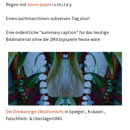
Regen mit
lorem ipsum
» s.m.i.l.e.y.
Einen suchmaschinen-subversen Tag also!
Eine ordentliche “summary caption” für das heutige
Bildmaterial ohne die 2Mit
tag
spiele heute wäre:
Die Dreikantige (Wolfsmilch)
in Spiegel-, Kräusel-,
Falschfärb- & ÜberlagerUNG.