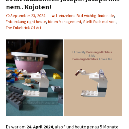
nem.. Kojoten!
September 23, 2024
1-einzelnes-Bild-wichtig-finden.de
,
Entdeckung right heute
,
Ideen Management
,
Stellt Euch mal vor..
,
The Enkeltrick Of Art
Es war am
24. April 2024
, also ° und heute genau 5 Monate