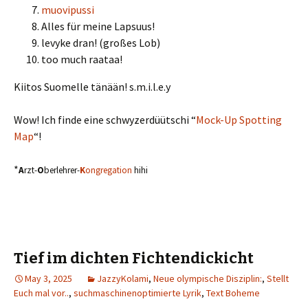
muovipussi
Alles für meine Lapsuus!
levyke dran! (großes Lob)
too much raataa!
Kiitos Suomelle tänään! s.m.i.l.e.y
Wow! Ich finde eine schwyzerdüütschi “
Mock-Up Spotting
Map
“!
*
A
rzt-
O
berlehrer-
K
ongregation
hihi
Tief im dichten Fichtendickicht
May 3, 2025
JazzyKolami
,
Neue olympische Disziplin:
,
Stellt
Euch mal vor..
,
suchmaschinenoptimierte Lyrik
,
Text Boheme