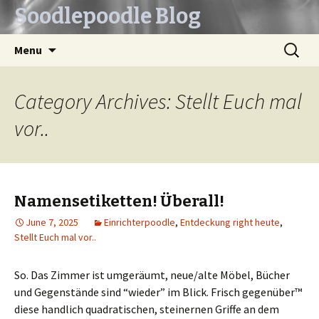
Soodlepoodle Blog
Skip
Search
Menu
to
for:
content
Category Archives: Stellt Euch mal
vor..
Namensetiketten! Überall!
June 7, 2025
Einrichterpoodle
,
Entdeckung right heute
,
Stellt Euch mal vor..
So. Das Zimmer ist umgeräumt, neue/alte Möbel, Bücher
und Gegenstände sind “wieder” im Blick. Frisch gegenüber™
diese handlich quadratischen, steinernen Griffe an dem