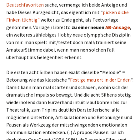
Deutschfavoriten
suche, vermenge ich beide Anteige und
habe Dieses Kurzgedicht, das eigentlich mit “
picken dicke
Finken tüchtig”
weiter zu Ende geht, als Textvorlage
genommen. Vorlage /Libretto
zu einer neuen
AB-Ansage
,
ein weiteres
zählebiges Hobby
neue olympp’sche Disziplin
von mir: man spielt mit/testet doch mal!/trainiert seine
AmateurStimme dabei, wenn man nen solchen Fall
überhaupt als Gelegenheit erkennt.
Die ersten acht Silben haben exakt dieselbe “Melodie” =
Betonung wie das klassische “
Fest ge mau ert in der Er den
“.
Damit kann man mal starten und schauen, wohin sich der
dramatische Impuls so bewegt. Und die acht Silbens stetig
wiederholend dann kurzerhand intuitiv aufbohren bis zur
Theatralik, zum Trip ins deutlich Darstellerische: alle
möglichen Untertöne, Artikulationen und Betonungen und
Pausen als Werkzeug der mitschwingenden emotionalen
Kommunikation entdecken. (..) À propos Pausen: las ich
doch über Cary Grant (1904-1986), daß er seine Film- und