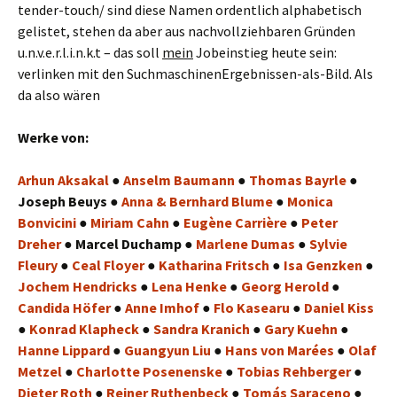
tender-touch/ sind diese Namen ordentlich alphabetisch
gelistet, stehen da aber aus nachvollziehbaren Gründen
u.n.v.e.r.l.i.n.k.t – das soll
mein
Jobeinstieg heute sein:
verlinken mit den SuchmaschinenErgebnissen-als-Bild. Als
da also wären
Werke von:
Arhun Aksakal
●
Anselm Baumann
●
Thomas Bayrle
●
Joseph Beuys ●
Anna & Bernhard Blume
●
Monica
Bonvicini
●
Miriam Cahn
●
Eugène Carrière
●
Peter
Dreher
● Marcel Duchamp ●
Marlene Dumas
●
Sylvie
Fleury
●
Ceal Floyer
●
Katharina Fritsch
●
Isa Genzken
●
Jochem Hendricks
●
Lena Henke
●
Georg Herold
●
Candida Höfer
●
Anne Imhof
●
Flo Kasearu
●
Daniel Kiss
●
Konrad Klapheck
●
Sandra Kranich
●
Gary Kuehn
●
Hanne Lippard
●
Guangyun Liu
●
Hans von Marées
●
Olaf
Metzel
●
Charlotte Posenenske
●
Tobias Rehberger
●
Dieter Roth
●
Reiner Ruthenbeck
●
Tomás Saraceno
●