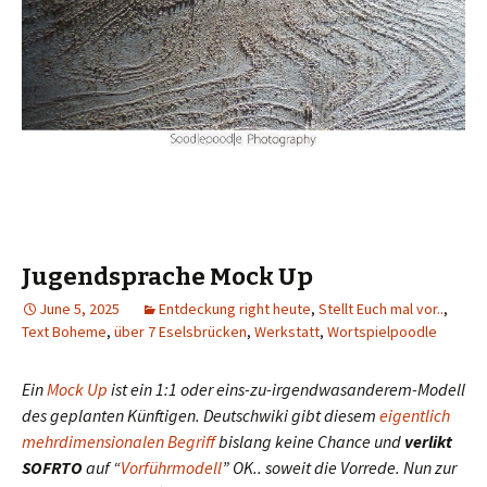
Jugendsprache Mock Up
June 5, 2025
Entdeckung right heute
,
Stellt Euch mal vor..
,
Text Boheme
,
über 7 Eselsbrücken
,
Werkstatt
,
Wortspielpoodle
Ein
Mock Up
ist ein 1:1 oder eins-zu-irgendwasanderem-Modell
des geplanten Künftigen. Deutschwiki gibt diesem
eigentlich
mehrdimensionalen Begriff
bislang keine Chance und
verlikt
SOFRTO
auf “
Vorführmodell
” OK.. soweit die Vorrede. Nun zur