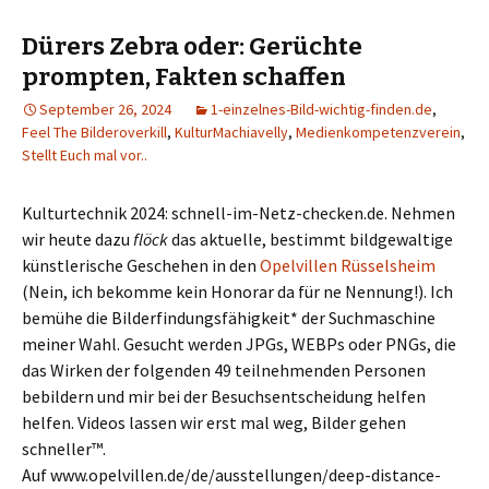
Dürers Zebra oder: Gerüchte
prompten, Fakten schaffen
September 26, 2024
1-einzelnes-Bild-wichtig-finden.de
,
Feel The Bilderoverkill
,
KulturMachiavelly
,
Medienkompetenzverein
,
Stellt Euch mal vor..
Kulturtechnik 2024: schnell-im-Netz-checken.de. Nehmen
wir heute dazu
flöck
das aktuelle, bestimmt bildgewaltige
künstlerische Geschehen in den
Opelvillen Rüsselsheim
(Nein, ich bekomme kein Honorar da für ne Nennung!). Ich
bemühe die Bilderfindungsfähigkeit* der Suchmaschine
meiner Wahl. Gesucht werden JPGs, WEBPs oder PNGs, die
das Wirken der folgenden 49 teilnehmenden Personen
bebildern und mir bei der Besuchsentscheidung helfen
helfen. Videos lassen wir erst mal weg, Bilder gehen
schneller™.
Auf www.opelvillen.de/de/ausstellungen/deep-distance-