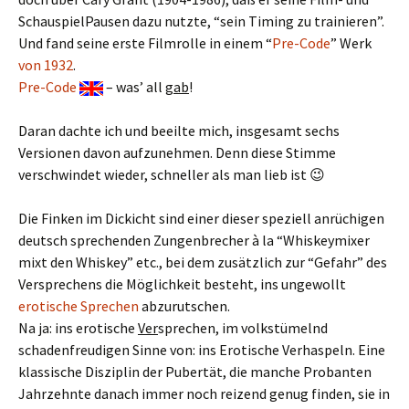
SchauspielPausen dazu nutzte, “sein Timing zu trainieren”.
Und fand seine erste Filmrolle in einem “
Pre-Code
” Werk
von 1932
.
Pre-Code
– was’ all
gab
!
Daran dachte ich und beeilte mich, insgesamt sechs
Versionen davon aufzunehmen. Denn diese Stimme
verschwindet wieder, schneller als man lieb ist 😉
Die Finken im Dickicht sind einer dieser speziell anrüchigen
deutsch sprechenden Zungenbrecher à la “Whiskeymixer
mixt den Whiskey” etc., bei dem zusätzlich zur “Gefahr” des
Versprechens die Möglichkeit besteht, ins ungewollt
erotische Sprechen
abzurutschen.
Na ja: ins erotische
Ver
sprechen, im volkstümelnd
schadenfreudigen Sinne von: ins Erotische Verhaspeln. Eine
klassische Disziplin der Pubertät, die manche Probanten
Jahrzehnte danach immer noch reizend genug finden, sie in