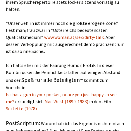
ihrem Sprücherepertoire stets locker sitzend vorrätig zu
halten.
“Unser Gehirn ist immer noch die größte erogene Zone.”
liest man/frau zwar in “Österreichs bedeutendsten
Qualitätsmedium”
www.woman.at/sex/dirty-talk
. Aber
dessen Verkopplung mit ausgerechnet dem Sprachzentrum
ist da so nne Sache..
Ich halts eher mit der Paarung Humor|Erotik. In dieser
Kombi rücken die Peinlichkeitsfallen auf einigen Abstand
Spaß für alle Beteiligten
und der
™ kommt zum
Vorschein:
Is that a gun in your pocket, or are you just happy to see
me?
erkundigt sich
Mae West (1899-1983)
in dem Film
Sextette (1978)
PostScriptum:
Warum hab ich das Ergebnis nicht einfach
zum Anhören online? Nun, ich mag a) Eure Fantasie nicht