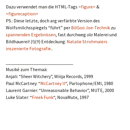
Dazu verwendet man die HTML-Tags
<figure>
&
<figurecaption>
PS.: Diese letzte, doch arg verfärbte Version des
Wolfsmilchsspiegels “führt” per
BilGoo Joe-Technik
zu
spannenden Ergebnissen
, fast durchweg
ola
Malerei und
Bildhauerei! (!)(!!) Entdeckung:
Natalie Strohmaiers
inszenierte Fotografie
..
_____________________________
Musiké zum Themaä:
Anjali: “Sheer Witchery”, Wiiija Records, 1999
Paul McCartney: “
McCartney II
“, Parlophone/EMI, 1980
Laurent Garnier: “Unreasonable Behavior”, MUTE, 2000
Luke Slater: “
Freek Funk
“, NovaMute, 1997