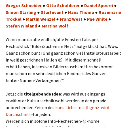
Gregor Schneider
●
Otto Scholderer
●
Daniel Spoerri
●
Simon Starling
●
Sturtevant
●
Hans Thoma
●
Rosemarie
Trockel
●
Martin Wenzel
●
Franz West
●
Pae White
●
Stefan Wieland
●
Martina Wolf
Wenn man da alle endlich/alle Fenster/Tabs per
RechtsKlick “BilderSuchen im Netz” aufgeklickt hat: Wow.
Gaanz schön bunt! Und gaanz schön viel Installateursarbeit
in weißgestrichnen Hallen 😉 . Mit diesem schnell
erhältlichen, intensiven Bilderrausch im Hirn bekommt
man schon nen sehr deutlichen Eindruck des Ganzen-
hinter-Namen-Verborgenen™.
Jetzt die
titelgebende Idee
: was wird aus eingangs
erwähnter Kulturtechnik wohl werden in den gerade
anbrechenden Zeiten des
künstliche-Intelligenz-wird-
Durchschnitt
-für jeden:
Werden sich in solche Info-Recherchen-@-home