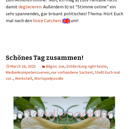
damit
deglacieren
. Außerdem b) ist “Stimme online” ein
sehr spannendes, gar brisant politisches! Thema. Hört Euch
mal nach den
Voice Catchers
um!
Schönes Tag zusammen!
March 26, 2025
Bilgoo Joe
,
Entdeckung right heute
,
Medienkompetenzverein
,
nur vorhandene Sachen!
,
Stellt Euch mal
vor..
,
Werkstatt
,
Wortspielpoodle