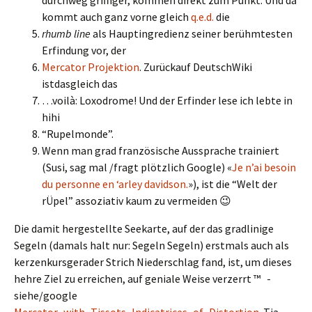
durchweg griffiger, kommen direkt zum Punkt. Und da
kommt auch ganz vorne gleich
q.e.d.
die
rhumb line
als Hauptingredienz seiner berühmtesten
Erfindung vor, der
Mercator Projektion
. Zurückauf DeutschWiki
istdasgleich das
…voilà: Loxodrome! Und der Erfinder lese ich lebte in
hihi
“Rupelmonde”.
Wenn man grad französische Aussprache trainiert
(Susi, sag mal /fragt plötzlich Google) «
Je n’ai besoin
du personne en ‘arley davidson.
»), ist die “Welt der
rÜpel” assoziativ kaum zu vermeiden 😉
Die damit hergestellte Seekarte, auf der das gradlinige
Segeln (damals halt nur: Segeln Segeln) erstmals auch als
kerzenkursgerader Strich Niederschlag fand, ist, um dieses
hehre Ziel zu erreichen, auf geniale Weise verzerrt ™ -
siehe/google