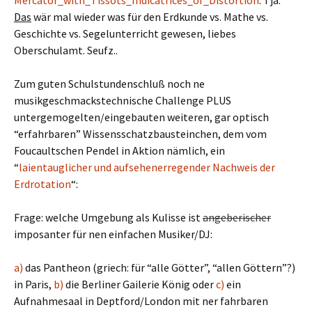
Mercator_with_Tissots_Indicatrices_of_Distortion
. Tja.
Das
wär mal wieder was für den Erdkunde vs. Mathe vs.
Geschichte vs. Segelunterricht gewesen, liebes
Oberschulamt. Seufz..
Zum guten Schulstundenschluß noch ne
musikgeschmackstechnische Challenge PLUS
untergemogelten/eingebauten weiteren, gar optisch
“erfahrbaren” Wissensschatzbausteinchen, dem vom
Foucaultschen Pendel in Aktion nämlich, ein
“
laientauglicher und aufsehenerregender Nachweis der
Erdrotation
“:
Frage: welche Umgebung als Kulisse ist
angeberischer
imposanter für nen einfachen Musiker/DJ:
a)
das Pantheon (griech: für “alle Götter”, “allen Göttern”?)
in Paris,
b)
die Berliner Gailerie König oder
c)
ein
Aufnahmesaal in Deptford/London mit ner fahrbaren