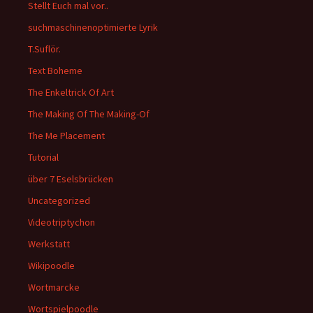
Stellt Euch mal vor..
suchmaschinenoptimierte Lyrik
T.Suflör.
Text Boheme
The Enkeltrick Of Art
The Making Of The Making-Of
The Me Placement
Tutorial
über 7 Eselsbrücken
Uncategorized
Videotriptychon
Werkstatt
Wikipoodle
Wortmarcke
Wortspielpoodle