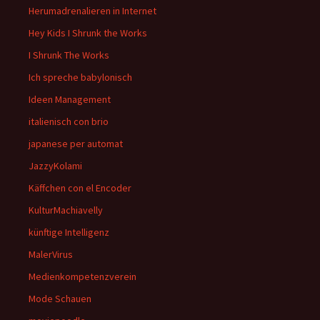
Herumadrenalieren in Internet
Hey Kids I Shrunk the Works
I Shrunk The Works
Ich spreche babylonisch
Ideen Management
italienisch con brio
japanese per automat
JazzyKolami
Käffchen con el Encoder
KulturMachiavelly
künftige Intelligenz
MalerVirus
Medienkompetenzverein
Mode Schauen