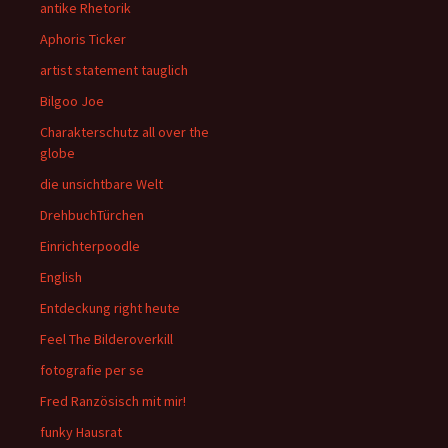
antike Rhetorik
Aphoris Ticker
artist statement tauglich
Bilgoo Joe
Charakterschutz all over the
globe
die unsichtbare Welt
DrehbuchTürchen
Einrichterpoodle
English
Entdeckung right heute
Feel The Bilderoverkill
fotografie per se
Fred Ranzösisch mit mir!
funky Hausrat