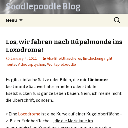
Soodlepoodle Blog
Skip
Search
Menu
to
for:
content
Los, wir fahren nach Rüpelmonde ins
Loxodrome!
January 4, 2022
Aha-Effekthascherei
,
Entdeckung right
heute
,
Videotriptychon
,
Wortspielpoodle
Es gibt einfache Sätze oder Bilder, die mir
für immer
bestimmte Sachverhalte erhellen oder stabile
Eselsbrücken fürs ganze Leben bauen. Nein, ich meine nicht
die Überschrift, sondern..
« Eine
Loxodrome
ist eine Kurve auf einer Kugeloberfläche –
z. B. der Erdoberfläche –,
die die Meridiane im
geographischen Koordinatensystem immer unter dem