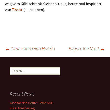
weg vom Kühlschrank. Sieht so ↑ aus, heute mal inspiriert
von
Tissot
(siehe oben).
Post
←
Time For A Dino Hairdo
Bilgoo Joe No. 1
→
navigation
Search
for:
Recent Posts
Glossar des Heute – eine Null-
Klick Annäherung