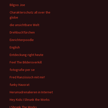
Bilgoo Joe
Charakterschutz all over the
globe
die unsichtbare Welt
DrehbuchTürchen
Einrichterpoodle
English
Entdeckung right heute
Feel The Bilderoverkill
fotografie per se
Fred Ranzösisch mit mir!
funky Hausrat
Herumadrenalieren in Internet
Hey Kids I Shrunk the Works
I Shrunk The Works