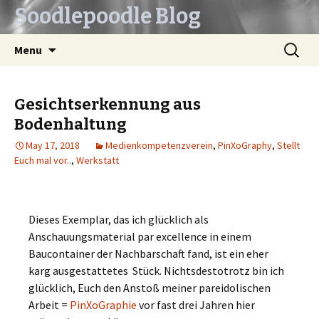
Soodlepoodle Blog
Skip
Search
Menu
to
for:
content
Gesichtserkennung aus
Bodenhaltung
May 17, 2018
Medienkompetenzverein
,
PinXoGraphy
,
Stellt
Euch mal vor..
,
Werkstatt
Dieses Exemplar, das ich glücklich als
Anschauungsmaterial par excellence in einem
Baucontainer der Nachbarschaft fand, ist ein eher
karg ausgestattetes Stück. Nichtsdestotrotz bin ich
glücklich, Euch den Anstoß meiner pareidolischen
Arbeit =
PinXoGraphie
vor fast drei Jahren hier