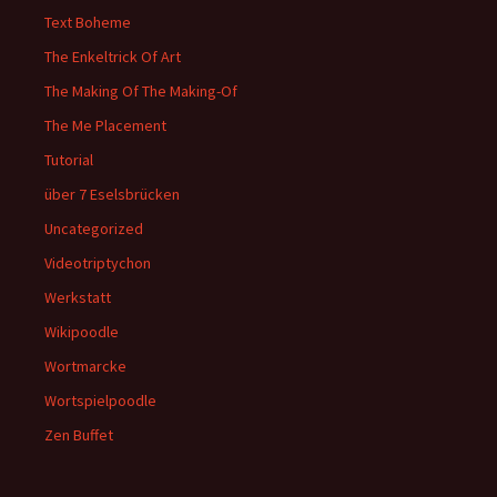
Text Boheme
The Enkeltrick Of Art
The Making Of The Making-Of
The Me Placement
Tutorial
über 7 Eselsbrücken
Uncategorized
Videotriptychon
Werkstatt
Wikipoodle
Wortmarcke
Wortspielpoodle
Zen Buffet