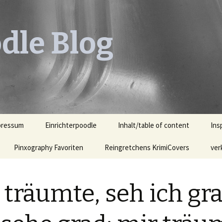
dle Blog
pressum
Einrichterpoodle
Inhalt/table of content
Ins
Pinxography Favoriten
Reingretchens KrimiCovers
Leh
ver
KrimiCover des Monats
Leh
Ill
 träumte, seh ich gra