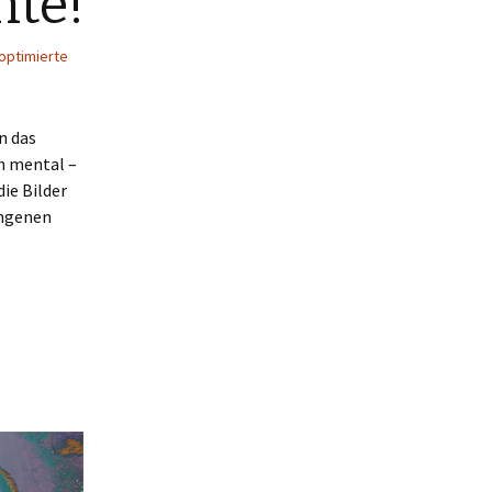
mte!
optimierte
n das
ch mental –
die Bilder
angenen