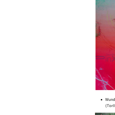
Wunde
(Torl