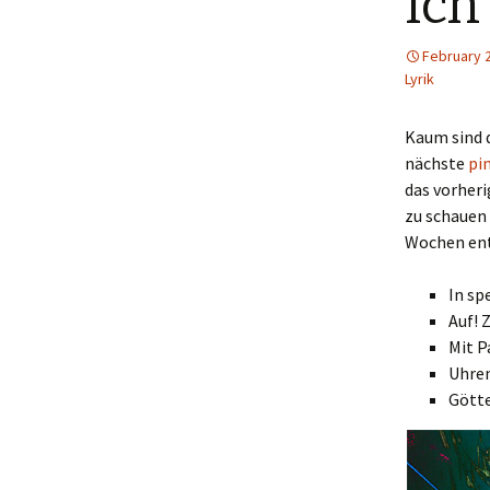
Ich
Menütagebuch 2018
February 
Lyrik
Menütagebuch 2019
Menütagebuch 2020
Kaum sind 
nächste
pi
Menütagebuch 2021
das vorheri
zu schauen 
Menütagebuch 2022
Wochen ent
Menütagebuch 2023
In sp
Auf! 
Menütagebuch 2024
Mit P
Uhren
Menütagebuch 2025
Götte
Menütagebuch 2026