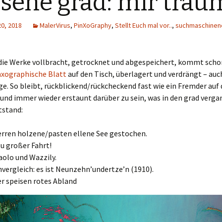
 sehe grad: mir träu
20, 2018
MalerVirus
,
PinXoGraphy
,
Stellt Euch mal vor..
,
suchmaschinen
die Werke vollbracht, getrocknet und abgespeichert, kommt scho
nxographische Blatt
auf den Tisch, überlagert und verdrängt – au
ge. So bleibt, rückblickend/rückcheckend fast wie ein Fremder auf 
und immer wieder erstaunt darüber zu sein, was in den grad verg
stand:
erren holzene/pasten ellene See gestochen.
Zu großer Fahrt!
aolo und Wazzily.
vergleich: es ist Neunzehn’undertze’n (1910).
r speisen rotes Abland