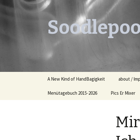
Soodlepoo
Skip
A New Kind of HandBagigkeit
about / Im
to
content
Menütagebuch 2015-2026
Pics Er Mixer
Menütagebuch 2015
Mir
Menütagebuch 2016
Menütagebuch 2017